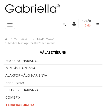
KOSÁR
0 db
Termékeink
Térdfix/Bokafix
Medica Massage térdfix 20den melisa
VÁLASZTÉKUNK
EGYSZÍNŰ HARISNYA
MINTÁS HARISNYA
ALAKFORMÁLÓ HARISNYA
FEHÉRNEMŰ
PLUS SIZE HARISNYA
COMBFIX
TÉRDFIX/BOKAFIX