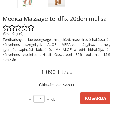
Medica Massage térdfix 20den melisa
Vélemény (0)
Térdharisnya a láb betegségeit megelőző, masszírozó hatással és
kényelmes szegéllyel, ALOE VERA-val lágyítva, amely
gyengéd tapintást kölcsönöz. Az ALOE a bőrt hidratálja, és
kényelmes viseletet biztosít Összetétel: 85% poliamid. 15%
elasztán
1 090 Ft
/ db
Cikkszám: 8905-4800
db