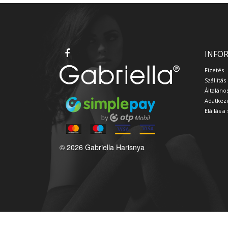
INFO
Fizetés
Szállítás
Általáno
Adatkeze
Elállás 
© 2026 Gabriella Harisnya