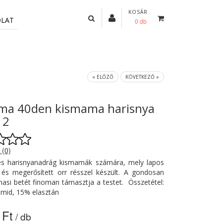
KOSÁR
OLAT
0 db
« ELŐZŐ
KÖVETKEZŐ »
a 40den kismama harisnya
 2
 (0)
s harisnyanadrág kismamák számára, mely lapos
 és megerősített orr résszel készült. A gondosan
t hasi betét finoman támasztja a testet. Összetétel:
amid, 15% elasztán
 Ft
/ db