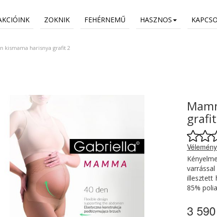
AKCIÓINK
ZOKNIK
FEHÉRNEMŰ
HASZNOS
KAPCS
kismama harisnya grafit 2
Mamm
grafit
Vélemény
Kényelme
varrással
illesztet
85% poli
3 590