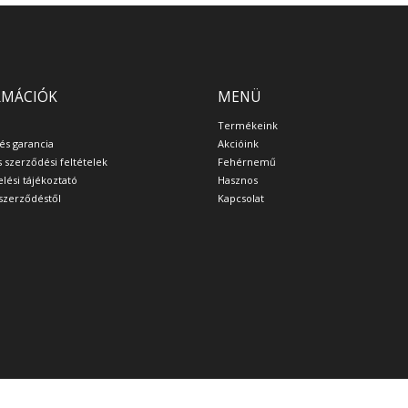
RMÁCIÓK
MENÜ
Termékeink
 és garancia
Akcióink
s szerződési feltételek
Fehérnemű
lési tájékoztató
Hasznos
a szerződéstől
Kapcsolat