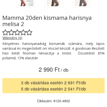
Mamma 20den kismama harisnya
melisa 2
Vélemény (0)
Kényelmes harisnyanadrág kismamák számára, mely lapos
varrással és megerősített orr résszel készült. A gondosan illesztett
hasi betét finoman támasztja a testet. Összetétel: 85%
poliamid, 15% elasztán
2 990 Ft
/ db
3 db vásárlása esetén 2 691 Ft/db
5 db vásárlása esetén 2 541 Ft/db
Cikkszám: 8120-4802