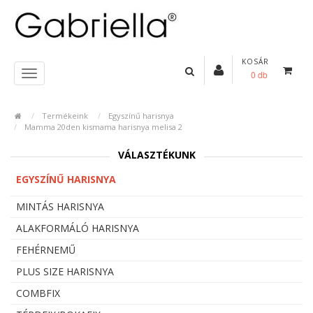
KOSÁR
0 db
Termékeink
Egyszínű harisnya
Mamma 20den kismama harisnya melisa 2
VÁLASZTÉKUNK
EGYSZÍNŰ HARISNYA
MINTÁS HARISNYA
ALAKFORMÁLÓ HARISNYA
FEHÉRNEMŰ
PLUS SIZE HARISNYA
COMBFIX