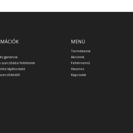
RMÁCIÓK
MENÜ
Termékeink
 és garancia
Akcióink
s szerződési feltételek
Fehérnemű
lési tájékoztató
Hasznos
a szerződéstől
Kapcsolat