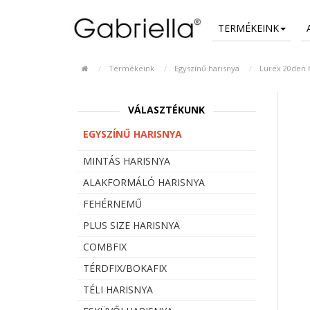
TERMÉKEINK
Termékeink
Egyszínű harisnya
Lurex 20den h
VÁLASZTÉKUNK
EGYSZÍNŰ HARISNYA
MINTÁS HARISNYA
ALAKFORMÁLÓ HARISNYA
FEHÉRNEMŰ
PLUS SIZE HARISNYA
COMBFIX
TÉRDFIX/BOKAFIX
TÉLI HARISNYA