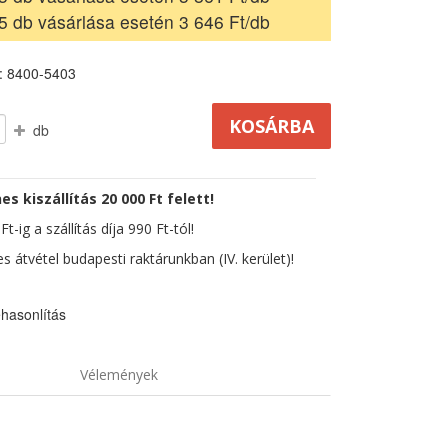
5 db vásárlása esetén 3 646 Ft/db
: 8400-5403
db
es kiszállítás 20 000 Ft felett!
t-ig a szállítás díja 990 Ft-tól!
s átvétel budapesti raktárunkban (IV. kerület)!
hasonlítás
Vélemények