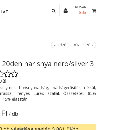
KOSÁR
OLAT
0 db
« ELŐZŐ
KÖVETKEZŐ »
 20den harisnya nero/silver 3
 (0)
selymes harisnyanadrág, nadrágerősítés nélkül,
rrással, fényes Lurex szállal. Összetétel: 85%
d, 15% elasztán.
 Ft
/ db
3 db vásárlása esetén 3 861 Ft/db