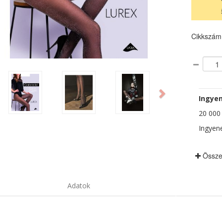
Cikkszám
ious
Next
Ingyen
20 000 F
Ingyene
Össze
Adatok