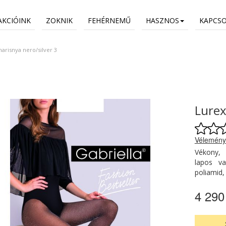
AKCIÓINK
ZOKNIK
FEHÉRNEMŰ
HASZNOS
KAPCS
arisnya nero/silver 3
Lurex
Vélemény
Vékony, 
lapos va
poliami
4 290