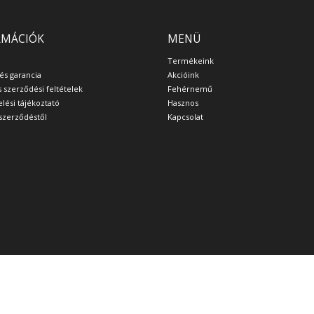
RMÁCIÓK
MENÜ
Termékeink
 és garancia
Akcióink
s szerződési feltételek
Fehérnemű
lési tájékoztató
Hasznos
a szerződéstől
Kapcsolat