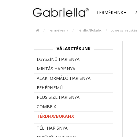
TERMÉKEINK
Termékeink
Térdfix/Bokafix
Lovie szívecskés
VÁLASZTÉKUNK
EGYSZÍNŰ HARISNYA
MINTÁS HARISNYA
ALAKFORMÁLÓ HARISNYA
FEHÉRNEMŰ
PLUS SIZE HARISNYA
COMBFIX
TÉRDFIX/BOKAFIX
TÉLI HARISNYA