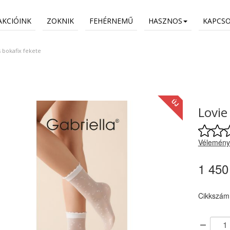
AKCIÓINK
ZOKNIK
FEHÉRNEMŰ
HASZNOS
KAPCS
 bokafix fekete
ÚJ
Lovie
Vélemény
1 450
Cikkszám