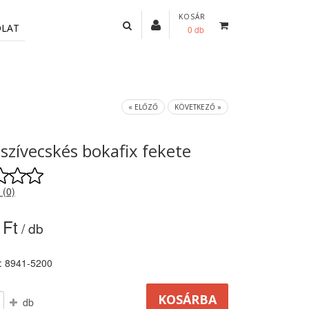
KOSÁR
OLAT
0 db
« ELŐZŐ
KÖVETKEZŐ »
 szívecskés bokafix fekete
 (0)
 Ft
/ db
: 8941-5200
db