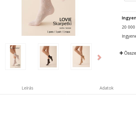
Ingyen
20 000 F
Ingyene
ious
Next
Össze
Leírás
Adatok