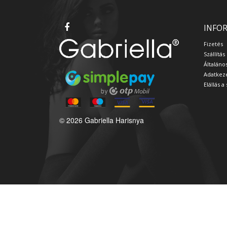
INFO
Fizetés
Szállítás
Általáno
Adatkeze
Elállás 
© 2026 Gabriella Harisnya