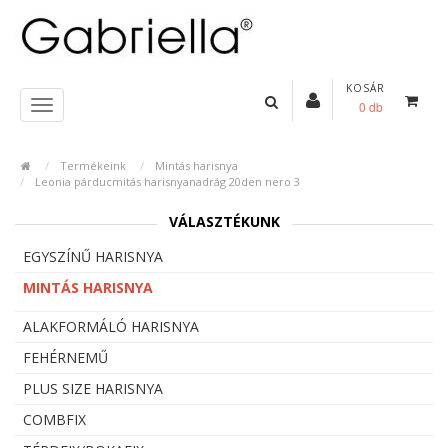
KOSÁR
0 db
Termékeink
Mintás harisnya
Leonia párducmitás harisnyanadrág 20den nero 3
VÁLASZTÉKUNK
EGYSZÍNŰ HARISNYA
MINTÁS HARISNYA
ALAKFORMÁLÓ HARISNYA
FEHÉRNEMŰ
PLUS SIZE HARISNYA
COMBFIX