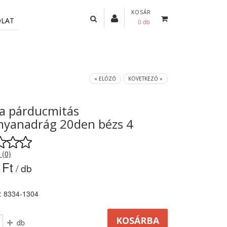
KOSÁR
OLAT
0 db
« ELŐZŐ
KÖVETKEZŐ »
a párducmitás
nyanadrág 20den bézs 4
 (0)
 Ft
/ db
: 8334-1304
db