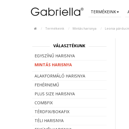
TERMÉKEINK
Termékeink
Mintás harisnya
Leonia párducm
VÁLASZTÉKUNK
EGYSZÍNŰ HARISNYA
MINTÁS HARISNYA
ALAKFORMÁLÓ HARISNYA
FEHÉRNEMŰ
PLUS SIZE HARISNYA
COMBFIX
TÉRDFIX/BOKAFIX
TÉLI HARISNYA