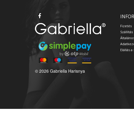
INFO
Fizetés
Szállítás
Általáno
Adatkeze
Elállás 
© 2026 Gabriella Harisnya