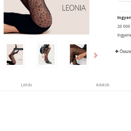
Ingyen
20 000 F
Ingyene
ious
Next
Össze
Leírás
Adatok