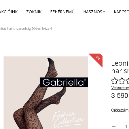
AKCIÓINK
ZOKNIK
FEHÉRNEMŰ
HASZNOS
KAPCS
itás harisnyanadrág 20den bézs 4
ÚJ
Leoni
haris
Vélemény
3 590
Cikkszám