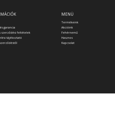
RMÁCIÓK
MENÜ
Termékeink
 és garancia
Akcióink
s szerződési feltételek
Fehérnemű
lési tájékoztató
Hasznos
a szerződéstől
Kapcsolat