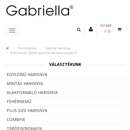
KOSÁR
0 db
Termékeink
Gyerek harisnya
Kids Classic 20den gyerek harisnya pastel 4
VÁLASZTÉKUNK
EGYSZÍNŰ HARISNYA
MINTÁS HARISNYA
ALAKFORMÁLÓ HARISNYA
FEHÉRNEMŰ
PLUS SIZE HARISNYA
COMBFIX
TÉRDFIX/BOKAFIX