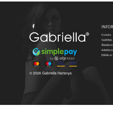
INFO
Fizetés
Szállítás
Általáno
Adatkeze
Elállás 
© 2026 Gabriella Harisnya