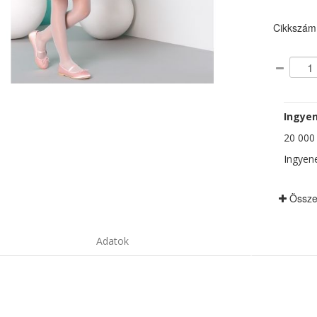
Cikkszám
Ingyen
20 000 F
Ingyene
Össze
Adatok