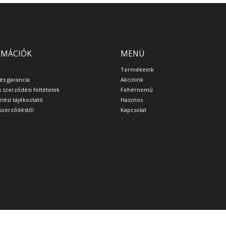
RMÁCIÓK
MENÜ
Termékeink
 és garancia
Akcióink
s szerződési feltételek
Fehérnemű
lési tájékoztató
Hasznos
a szerződéstől
Kapcsolat