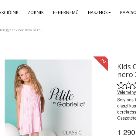
AKCIÓINK
ZOKNIK
FEHÉRNEMŰ
HASZNOS
KAPCS
0den gyerek harisnya nero 3
ÚJ
Kids 
nero 
Vélemény
Selymes f
elaszti
derékréss
Összetéte
1 290