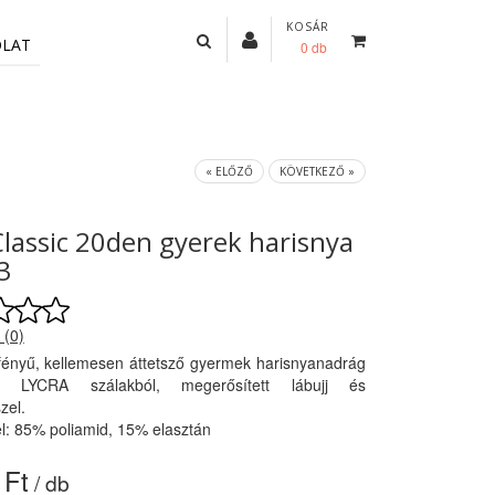
KOSÁR
OLAT
0 db
« ELŐZŐ
KÖVETKEZŐ »
Classic 20den gyerek harisnya
3
 (0)
ényű, kellemesen áttetsző gyermek harisnyanadrág
kus LYCRA szálakból, megerősített lábujj és
zel.
l: 85% poliamid, 15% elasztán
 Ft
/ db