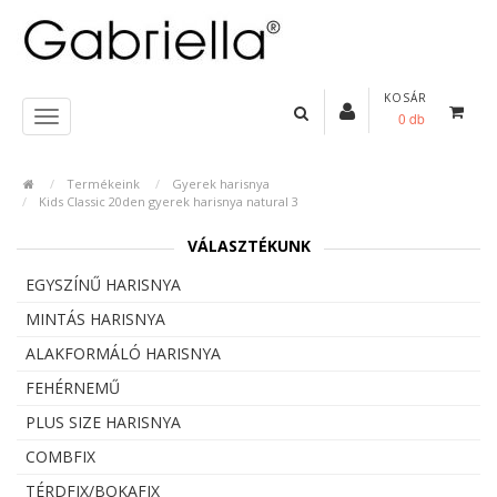
KOSÁR
0 db
Termékeink
Gyerek harisnya
Kids Classic 20den gyerek harisnya natural 3
VÁLASZTÉKUNK
EGYSZÍNŰ HARISNYA
MINTÁS HARISNYA
ALAKFORMÁLÓ HARISNYA
FEHÉRNEMŰ
PLUS SIZE HARISNYA
COMBFIX
TÉRDFIX/BOKAFIX