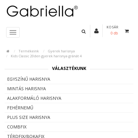
KOSÁR
0 db
Termékeink
Gyerek harisnya
Kids Classic 20den gyerek harisnya gránát 4
VÁLASZTÉKUNK
EGYSZÍNŰ HARISNYA
MINTÁS HARISNYA
ALAKFORMÁLÓ HARISNYA
FEHÉRNEMŰ
PLUS SIZE HARISNYA
COMBFIX
TÉRDFIX/BOKAFIX