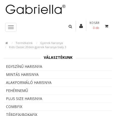
KOSÁR
0 db
Termékeink
Gyerek harisnya
Kids Classic 20den gyerek harisnya bialy 3
VÁLASZTÉKUNK
EGYSZÍNŰ HARISNYA
MINTÁS HARISNYA
ALAKFORMÁLÓ HARISNYA
FEHÉRNEMŰ
PLUS SIZE HARISNYA
COMBFIX
TÉRDFIX/BOKAFIX