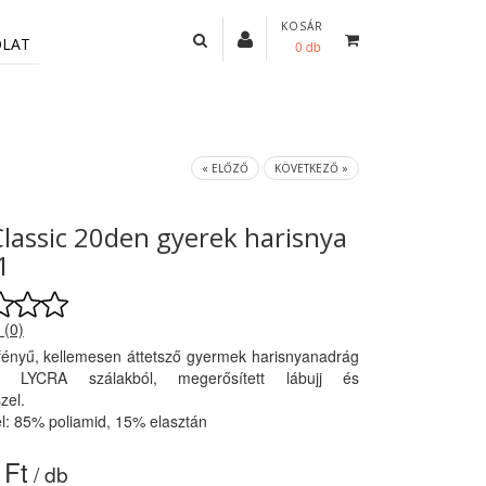
KOSÁR
OLAT
0 db
« ELŐZŐ
KÖVETKEZŐ »
Classic 20den gyerek harisnya
1
 (0)
ényű, kellemesen áttetsző gyermek harisnyanadrág
kus LYCRA szálakból, megerősített lábujj és
zel.
l: 85% poliamid, 15% elasztán
 Ft
/ db