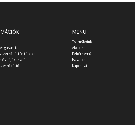
RMÁCIÓK
MENÜ
Termékeink
 és garancia
Akcióink
s szerződési feltételek
Fehérnemű
lési tájékoztató
Hasznos
a szerződéstől
Kapcsolat