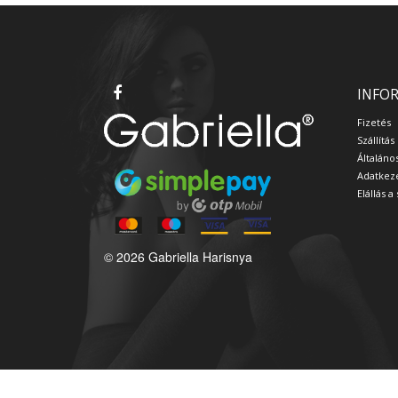
INFO
Fizetés
Szállítás
Általáno
Adatkeze
Elállás 
© 2026 Gabriella Harisnya