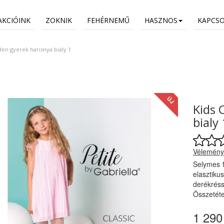
AKCIÓINK
ZOKNIK
FEHÉRNEMŰ
HASZNOS
KAPCS
den gyerek harisnya bialy 1
ÚJ
Kids 
bialy 
Vélemény
Selymes f
elaszti
derékréss
Összetéte
1 290