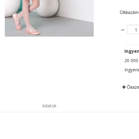
Cikkszám
Ingyen
20 000 F
Ingyene
Össze
Adatok