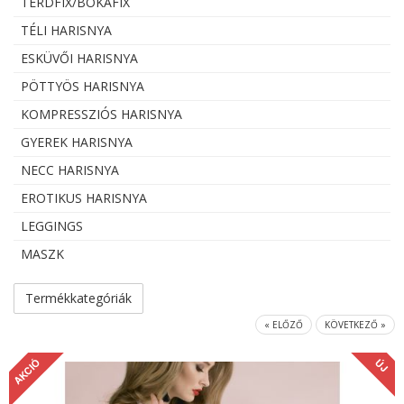
TÉRDFIX/BOKAFIX
TÉLI HARISNYA
ESKÜVŐI HARISNYA
PÖTTYÖS HARISNYA
KOMPRESSZIÓS HARISNYA
GYEREK HARISNYA
NECC HARISNYA
EROTIKUS HARISNYA
LEGGINGS
MASZK
Termékkategóriák
« ELŐZŐ
KÖVETKEZŐ »
AKCIÓ
ÚJ