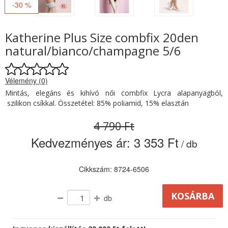
-30 %
Katherine Plus Size combfix 20den
natural/bianco/champagne 5/6
Vélemény (0)
Mintás, elegáns és kihívó női combfix Lycra alapanyagból,
szilikon csíkkal. Összetétel: 85% poliamid, 15% elasztán
4 790 Ft
Kedvezményes ár:
3 353 Ft
/ db
Cikkszám: 8724-6506
db