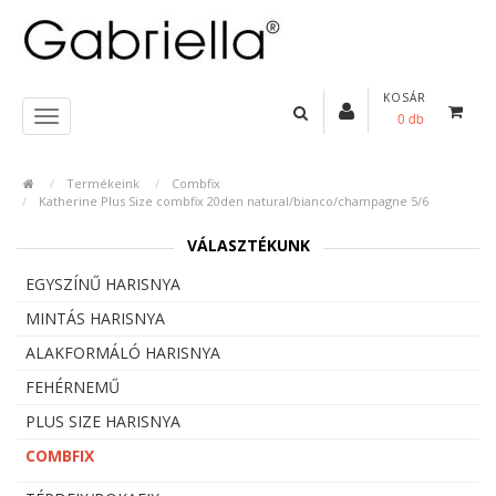
KOSÁR
0 db
Termékeink
Combfix
Katherine Plus Size combfix 20den natural/bianco/champagne 5/6
VÁLASZTÉKUNK
EGYSZÍNŰ HARISNYA
MINTÁS HARISNYA
ALAKFORMÁLÓ HARISNYA
FEHÉRNEMŰ
PLUS SIZE HARISNYA
COMBFIX