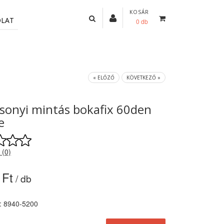
KOSÁR
OLAT
0 db
« ELŐZŐ
KÖVETKEZŐ »
sonyi mintás bokafix 60den
e
 (0)
 Ft
/ db
: 8940-5200