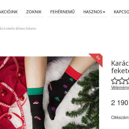
AKCIÓINK
ZOKNIK
FEHÉRNEMŰ
HASZNOS
KAPCS
ás bokafix 60den fekete
ÚJ
Karác
feket
Vélemény
2 190
Cikkszám