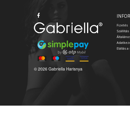
INFO
Fizetés
Szállítás
Általáno
Adatkeze
Elállás 
© 2026 Gabriella Harisnya