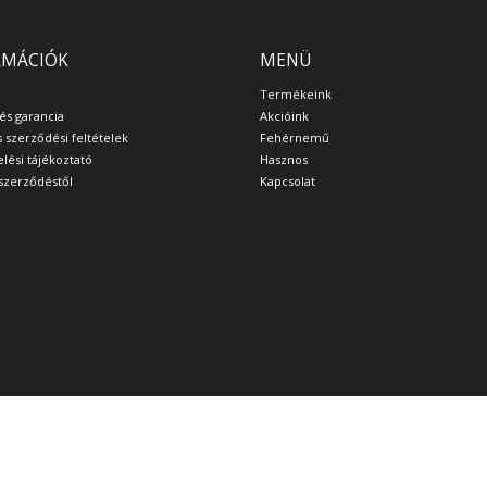
RMÁCIÓK
MENÜ
Termékeink
 és garancia
Akcióink
s szerződési feltételek
Fehérnemű
lési tájékoztató
Hasznos
a szerződéstől
Kapcsolat