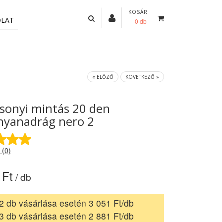
KOSÁR
OLAT
0 db
« ELŐZŐ
KÖVETKEZŐ »
sonyi mintás 20 den
nyanadrág nero 2
 (0)
 Ft
/ db
2 db vásárlása esetén 3 051 Ft/db
3 db vásárlása esetén 2 881 Ft/db