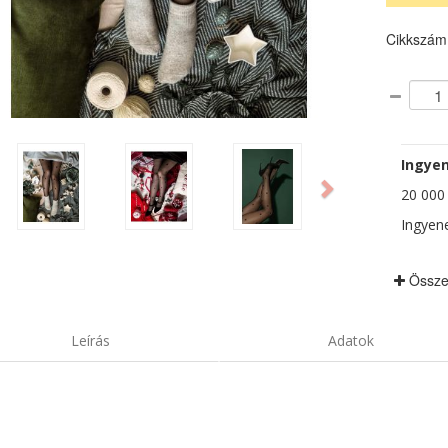
Cikkszám
ious
Next
Ingyen
20 000 F
Ingyene
Össze
Leírás
Adatok