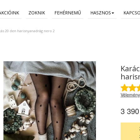
AKCIÓINK
ZOKNIK
FEHÉRNEMŰ
HASZNOS
KAPCS
tás 20 den harisnyanadrág nero 2
Karác
haris
Vélemény
3 390