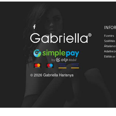
INFO
Fizetés
Szállítás
Általáno
Adatkeze
Elállás 
© 2026 Gabriella Harisnya