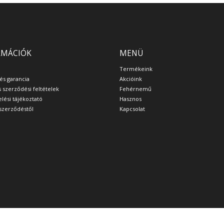
RMÁCIÓK
MENÜ
Termékeink
 és garancia
Akcióink
s szerződési feltételek
Fehérnemű
lési tájékoztató
Hasznos
a szerződéstől
Kapcsolat