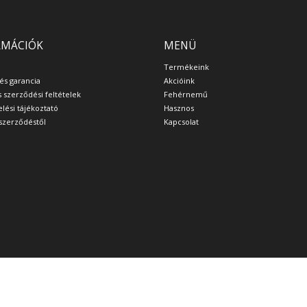
RMÁCIÓK
MENÜ
Termékeink
 és garancia
Akcióink
s szerződési feltételek
Fehérnemű
lési tájékoztató
Hasznos
a szerződéstől
Kapcsolat