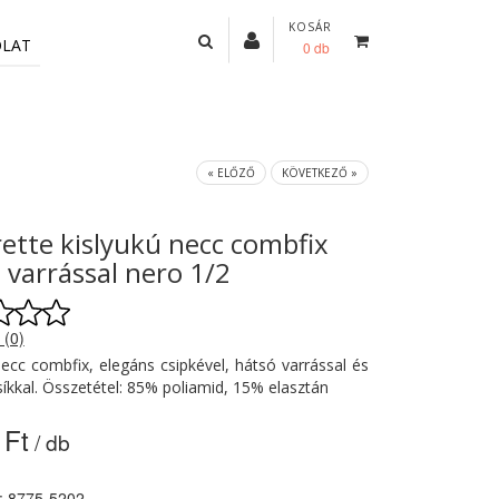
KOSÁR
OLAT
0 db
« ELŐZŐ
KÖVETKEZŐ »
ette kislyukú necc combfix
 varrással nero 1/2
 (0)
necc combfix, elegáns csipkével, hátsó varrással és
csíkkal. Összetétel: 85% poliamid, 15% elasztán
 Ft
/ db
: 8775-5202