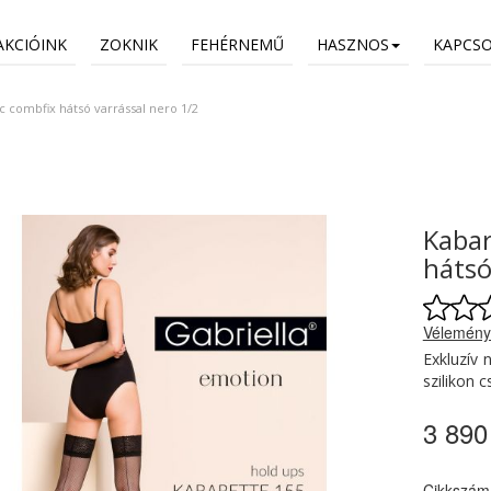
AKCIÓINK
ZOKNIK
FEHÉRNEMŰ
HASZNOS
KAPCS
c combfix hátsó varrással nero 1/2
Kabar
hátsó
Vélemény
Exkluzív 
szilikon 
3 890
Cikkszám