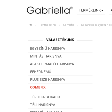
TERMÉKEINK
Termékeink
Combfix
Kabarette kislyukú nec
VÁLASZTÉKUNK
EGYSZÍNŰ HARISNYA
MINTÁS HARISNYA
ALAKFORMÁLÓ HARISNYA
FEHÉRNEMŰ
PLUS SIZE HARISNYA
COMBFIX
TÉRDFIX/BOKAFIX
TÉLI HARISNYA