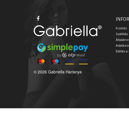
INFO
Fizetés
Szállítás
Általáno
Adatkeze
Elállás 
© 2026 Gabriella Harisnya