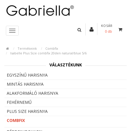
KOSÁR
0 db
Termékeink
Combfix
Isabelle Plus Size combfix 20den natural/blue 5/6
VÁLASZTÉKUNK
EGYSZÍNŰ HARISNYA
MINTÁS HARISNYA
ALAKFORMÁLÓ HARISNYA
FEHÉRNEMŰ
PLUS SIZE HARISNYA
COMBFIX