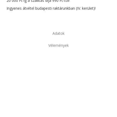
20 000 Ft-ig a szállítás díja 990 Ft-tól!
Ingyenes átvétel budapesti raktárunkban (IV. kerület)!
Adatok
Vélemények