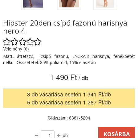
Hipster 20den csípő fazonú harisnya
nero 4
Vélemény (0)
Matt, áttetsző, csípő fazonú, LYCRA-s harisnya, fenékbetét
nélkül. Összetétel: 85% poliamid, 15% elasztán
1 490 Ft
/ db
3 db vásárlása esetén 1 341 Ft/db
5 db vásárlása esetén 1 267 Ft/db
Cikkszám: 8381-5204
db