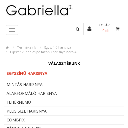
KOSÁR
0 db
Termékeink
Egyszínű harisnya
Hipster 20den csípő fazonú harisnya nero 4
VÁLASZTÉKUNK
EGYSZÍNŰ HARISNYA
MINTÁS HARISNYA
ALAKFORMÁLÓ HARISNYA
FEHÉRNEMŰ
PLUS SIZE HARISNYA
COMBFIX