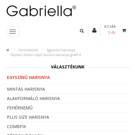
KOSÁR
0 db
Termékeink
Egyszínű harisnya
Hipster 20den csípő fazonú harisnya grafit 4
VÁLASZTÉKUNK
EGYSZÍNŰ HARISNYA
MINTÁS HARISNYA
ALAKFORMÁLÓ HARISNYA
FEHÉRNEMŰ
PLUS SIZE HARISNYA
COMBFIX