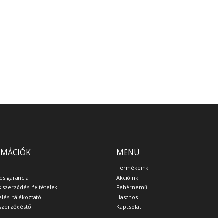
RMÁCIÓK
MENÜ
Termékeink
 és garancia
Akcióink
s szerződési feltételek
Fehérnemű
lési tájékoztató
Hasznos
a szerződéstől
Kapcsolat