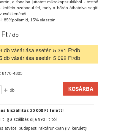
során, a fonalba juttatott mikrokapszulákból - testhő
- koffein szabadul fel, mely a bőrön áthatolva segíti
isz csökkenését.
l: 85%poliamid, 15% elasztán
 Ft
/ db
3 db vásárlása esetén 5 391 Ft/db
5 db vásárlása esetén 5 092 Ft/db
: 8170-4805
db
es kiszállítás 20 000 Ft felett!
t-ig a szállítás díja 990 Ft-tól!
s átvétel budapesti raktárunkban (IV. kerület)!