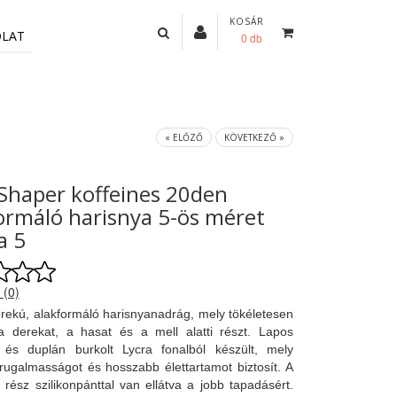
KOSÁR
OLAT
0 db
« ELŐZŐ
KÖVETKEZŐ »
Shaper koffeines 20den
ormáló harisnya 5-ös méret
a 5
 (0)
ekú, alakformáló harisnyanadrág, mely tökéletesen
a derekat, a hasat és a mell alatti részt. Lapos
l és duplán burkolt Lycra fonalból készült, mely
 rugalmasságot és hosszabb élettartamot biztosít. A
ti rész szilikonpánttal van ellátva a jobb tapadásért.