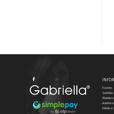
INFO
Fizetés
Szállítás
Általáno
Adatkeze
Elállás 