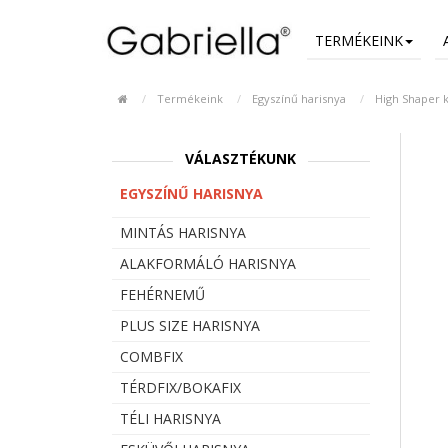
TERMÉKEINK
Termékeink
Egyszínű harisnya
High Shaper k
VÁLASZTÉKUNK
EGYSZÍNŰ HARISNYA
MINTÁS HARISNYA
ALAKFORMÁLÓ HARISNYA
FEHÉRNEMŰ
PLUS SIZE HARISNYA
COMBFIX
TÉRDFIX/BOKAFIX
TÉLI HARISNYA