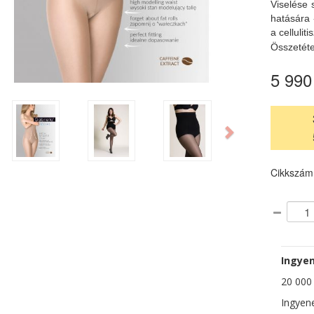
Viselése 
hatására 
a cellulit
Összetéte
5 990
ious
Next
Cikkszám
Ingyen
20 000 F
Ingyene