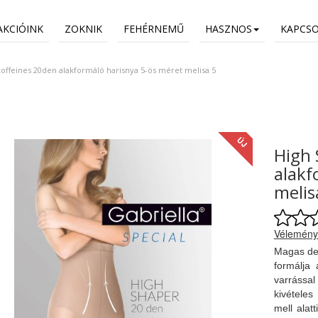
AKCIÓINK
ZOKNIK
FEHÉRNEMŰ
HASZNOS
KAPCS
offeines 20den alakformáló harisnya 5-ös méret melisa 5
ÚJ
High 
alakf
melis
Vélemény
Magas der
formálja 
varrássa
kivételes
mell alat