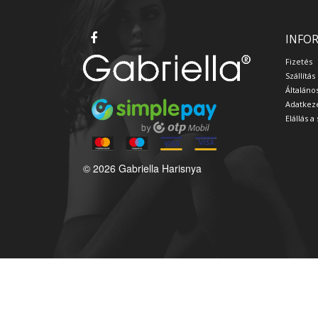
INFO
Fizetés
Szállítás
Általáno
Adatkeze
Elállás 
© 2026 Gabriella Harisnya