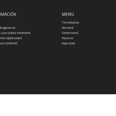
RMÁCIÓK
MENÜ
Termékeink
 és garancia
Akcióink
s szerződési feltételek
Fehérnemű
lési tájékoztató
Hasznos
a szerződéstől
Kapcsolat