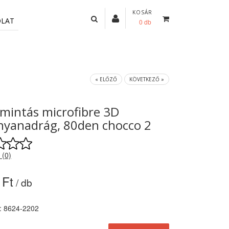
KOSÁR
OLAT
0 db
« ELŐZŐ
KÖVETKEZŐ »
 mintás microfibre 3D
nyanadrág, 80den chocco 2
 (0)
 Ft
/ db
: 8624-2202