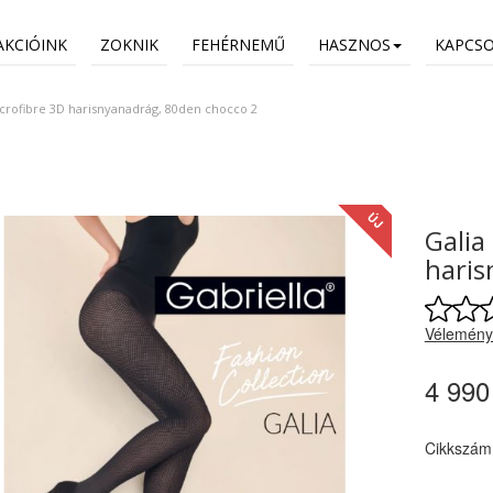
AKCIÓINK
ZOKNIK
FEHÉRNEMŰ
HASZNOS
KAPCS
crofibre 3D harisnyanadrág, 80den chocco 2
ÚJ
Galia
haris
Vélemény
4 990
Cikkszám