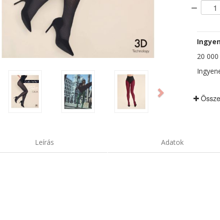
Ingyen
20 000 F
Ingyene
ious
Next
Össze
Leírás
Adatok