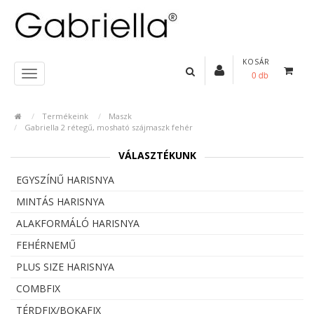
KOSÁR
0 db
Termékeink
Maszk
Gabriella 2 rétegű, mosható szájmaszk fehér
VÁLASZTÉKUNK
EGYSZÍNŰ HARISNYA
MINTÁS HARISNYA
ALAKFORMÁLÓ HARISNYA
FEHÉRNEMŰ
PLUS SIZE HARISNYA
COMBFIX
TÉRDFIX/BOKAFIX