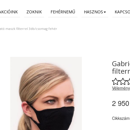
AKCIÓINK
ZOKNIK
FEHÉRNEMŰ
HASZNOS
KAPCS
ató maszk filterrel 3db/csomag fehér
Gabri
filte
Vélemény
2 950
Cikkszám