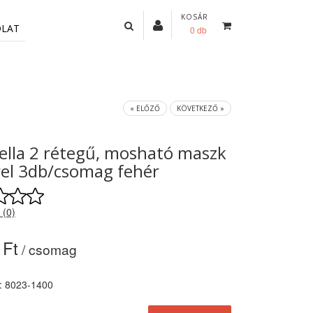
KOSÁR
OLAT
0 db
« ELŐZŐ
KÖVETKEZŐ »
ella 2 rétegű, mosható maszk
rrel 3db/csomag fehér
 (0)
 Ft
/ csomag
: 8023-1400