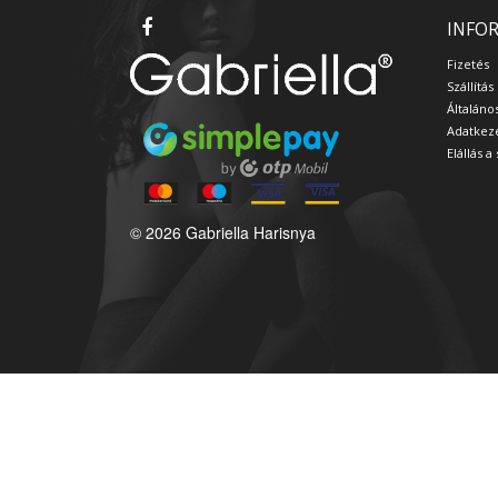
INFO
Fizetés
Szállítás
Általáno
Adatkeze
Elállás 
© 2026 Gabriella Harisnya