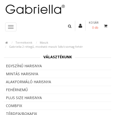
KOSÁR
0 db
Termékeink
Maszk
Gabriella 2 rétegű, mosható maszk 5db/csomag fehér
VÁLASZTÉKUNK
EGYSZÍNŰ HARISNYA
MINTÁS HARISNYA
ALAKFORMÁLÓ HARISNYA
FEHÉRNEMŰ
PLUS SIZE HARISNYA
COMBFIX
TÉRDFIX/BOKAFIX