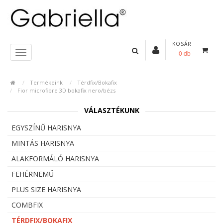
KOSÁR
0 db
Termékeink
Térdfix/Bokafix
Fior microfibre 3D bokafix nero/bézs
VÁLASZTÉKUNK
EGYSZÍNŰ HARISNYA
MINTÁS HARISNYA
ALAKFORMÁLÓ HARISNYA
FEHÉRNEMŰ
PLUS SIZE HARISNYA
COMBFIX
TÉRDFIX/BOKAFIX