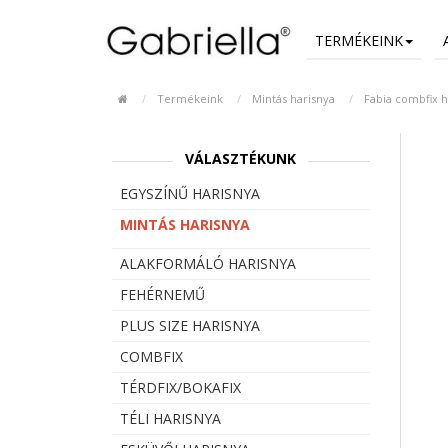
TERMÉKEINK
Termékeink
Mintás harisnya
Fabia combfix h
VÁLASZTÉKUNK
EGYSZÍNŰ HARISNYA
MINTÁS HARISNYA
ALAKFORMÁLÓ HARISNYA
FEHÉRNEMŰ
PLUS SIZE HARISNYA
COMBFIX
TÉRDFIX/BOKAFIX
TÉLI HARISNYA