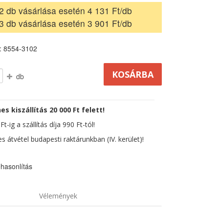
2 db vásárlása esetén 4 131 Ft/db
3 db vásárlása esetén 3 901 Ft/db
: 8554-3102
db
es kiszállítás 20 000 Ft felett!
t-ig a szállítás díja 990 Ft-tól!
s átvétel budapesti raktárunkban (IV. kerület)!
hasonlítás
Vélemények