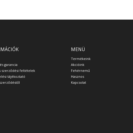
RMÁCIÓK
MENÜ
Termékeink
 és garancia
Akcióink
s szerződési feltételek
Fehérnemű
lési tájékoztató
Hasznos
a szerződéstől
Kapcsolat