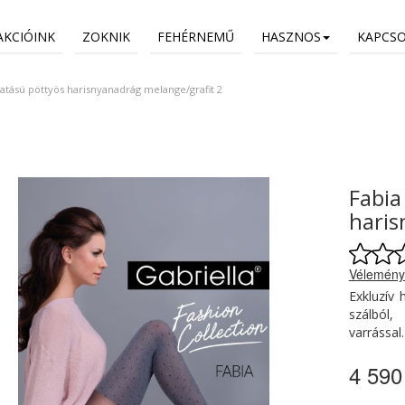
AKCIÓINK
ZOKNIK
FEHÉRNEMŰ
HASZNOS
KAPCS
atású pöttyös harisnyanadrág melange/grafit 2
Fabia
haris
Vélemény
Exkluzív 
szálból,
varrással
4 590