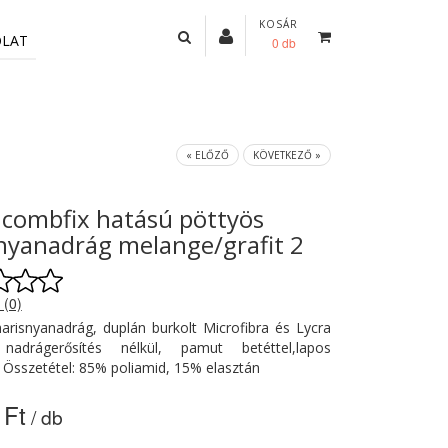
KOSÁR
OLAT
0 db
« ELŐZŐ
KÖVETKEZŐ »
 combfix hatású pöttyös
nyanadrág melange/grafit 2
 (0)
harisnyanadrág, duplán burkolt Microfibra és Lycra
 nadrágerősítés nélkül, pamut betéttel,lapos
. Összetétel: 85% poliamid, 15% elasztán
 Ft
/ db