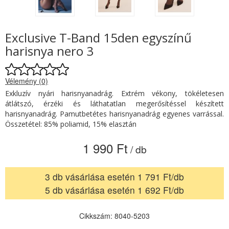
Exclusive T-Band 15den egyszínű
harisnya nero 3
Vélemény (0)
Exkluzív nyári harisnyanadrág. Extrém vékony, tökéletesen
átlátszó, érzéki és láthatatlan megerősítéssel készített
harisnyanadrág. Pamutbetétes harisnyanadrág egyenes varrással.
Összetétel: 85% poliamid, 15% elasztán
1 990 Ft
/ db
3 db vásárlása esetén 1 791 Ft/db
5 db vásárlása esetén 1 692 Ft/db
Cikkszám: 8040-5203