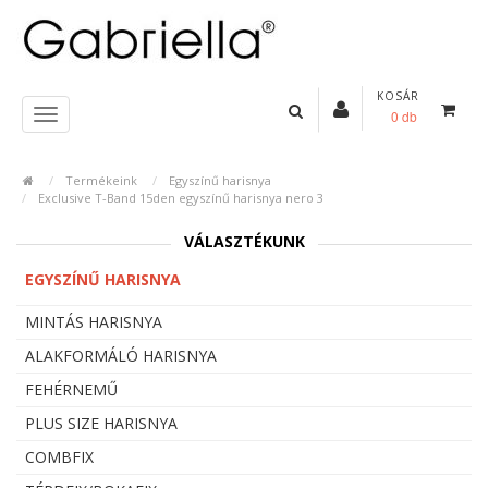
KOSÁR
0 db
Termékeink
Egyszínű harisnya
Exclusive T-Band 15den egyszínű harisnya nero 3
VÁLASZTÉKUNK
EGYSZÍNŰ HARISNYA
MINTÁS HARISNYA
ALAKFORMÁLÓ HARISNYA
FEHÉRNEMŰ
PLUS SIZE HARISNYA
COMBFIX