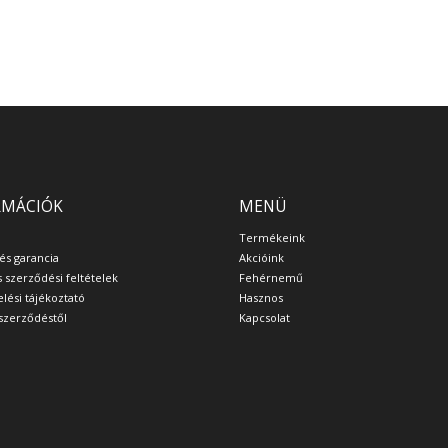
RMÁCIÓK
MENÜ
Termékeink
 és garancia
Akcióink
s szerződési feltételek
Fehérnemű
lési tájékoztató
Hasznos
a szerződéstől
Kapcsolat