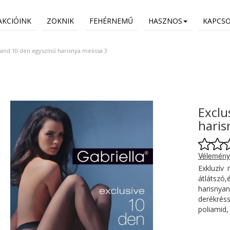
AKCIÓINK
ZOKNIK
FEHÉRNEMŰ
HASZNOS
KAPCS
Band 10 den egyszínű harisnya melissa 3
Exclu
haris
Vélemény
Exkluzív 
átlátszó
harisnya
derékré
poliamid