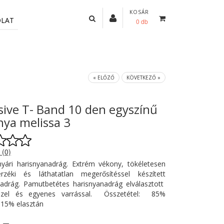
KOSÁR
OLAT
0 db
« ELŐZŐ
KÖVETKEZŐ »
sive T- Band 10 den egyszínű
nya melissa 3
 (0)
nyári harisnyanadrág. Extrém vékony, tökéletesen
,érzéki és láthatatlan megerősítéssel készített
nadrág. Pamutbetétes harisnyanadrág elválasztott
sszel és egyenes varrással. Összetétel: 85%
, 15% elasztán