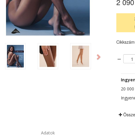
2 090
Cikkszám
ious
Next
Ingyen
20 000 F
Ingyene
Össze
Adatok