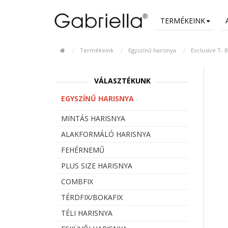
TERMÉKEINK
Termékeink
Egyszínű harisnya
Exclusive T- 
VÁLASZTÉKUNK
EGYSZÍNŰ HARISNYA
MINTÁS HARISNYA
ALAKFORMÁLÓ HARISNYA
FEHÉRNEMŰ
PLUS SIZE HARISNYA
COMBFIX
TÉRDFIX/BOKAFIX
TÉLI HARISNYA