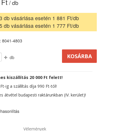
 Ft
/ db
3 db vásárlása esetén 1 881 Ft/db
5 db vásárlása esetén 1 777 Ft/db
: 8041-4803
db
es kiszállítás 20 000 Ft felett!
t-ig a szállítás díja 990 Ft-tól!
s átvétel budapesti raktárunkban (IV. kerület)!
hasonlítás
Vélemények