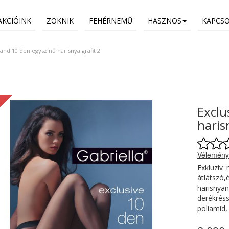
AKCIÓINK
ZOKNIK
FEHÉRNEMŰ
HASZNOS
KAPCS
Band 10 den egyszínű harisnya grafit 2
Exclu
haris
Vélemény
Exkluzív 
átlátszó
harisnya
derékré
poliamid