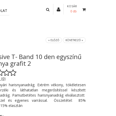
KOSÁR
OLAT
0 db
« ELŐZŐ
KÖVETKEZŐ »
sive T- Band 10 den egyszínű
nya grafit 2
 (0)
nyári harisnyanadrág. Extrém vékony, tökéletesen
,érzéki és láthatatlan megerősítéssel készített
nadrág. Pamutbetétes harisnyanadrág elválasztott
sszel és egyenes varrással. Összetétel: 85%
, 15% elasztán