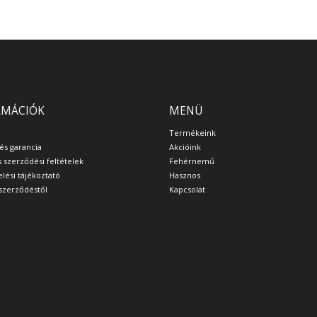
RMÁCIÓK
MENÜ
Termékeink
 és garancia
Akcióink
s szerződési feltételek
Fehérnemű
lési tájékoztató
Hasznos
a szerződéstől
Kapcsolat