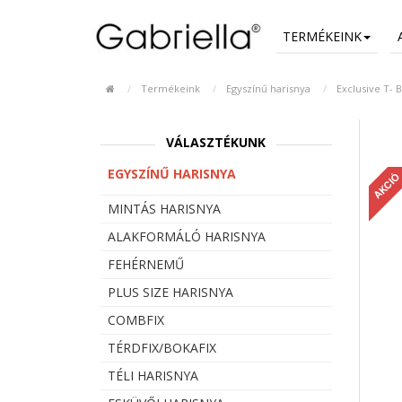
TERMÉKEINK
Termékeink
Egyszínű harisnya
Exclusive T- 
VÁLASZTÉKUNK
EGYSZÍNŰ HARISNYA
AKCIÓ
MINTÁS HARISNYA
ALAKFORMÁLÓ HARISNYA
FEHÉRNEMŰ
PLUS SIZE HARISNYA
COMBFIX
TÉRDFIX/BOKAFIX
TÉLI HARISNYA