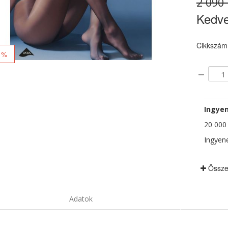
2 090 
Kedv
Cikkszám
 %
Ingyen
20 000 F
Ingyene
Össze
Adatok