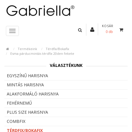
KOSÁR
0 db
Termékeink
Térdfix/Bokafix
Esma párducmintás térdfix 20den fekete
VÁLASZTÉKUNK
EGYSZÍNŰ HARISNYA
MINTÁS HARISNYA
ALAKFORMÁLÓ HARISNYA
FEHÉRNEMŰ
PLUS SIZE HARISNYA
COMBFIX
TÉRDFIX/BOKAFIX