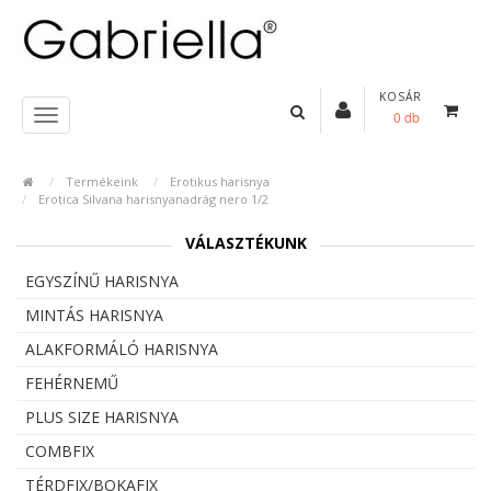
KOSÁR
0 db
Termékeink
Erotikus harisnya
Erotica Silvana harisnyanadrág nero 1/2
VÁLASZTÉKUNK
EGYSZÍNŰ HARISNYA
MINTÁS HARISNYA
ALAKFORMÁLÓ HARISNYA
FEHÉRNEMŰ
PLUS SIZE HARISNYA
COMBFIX
TÉRDFIX/BOKAFIX