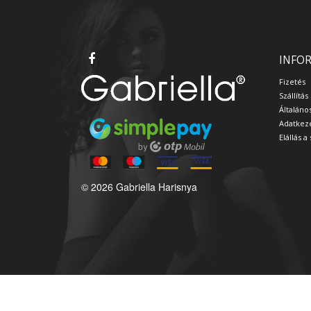
INFO
Fizetés
Szállítás
Általáno
Adatkeze
Elállás 
© 2026 Gabriella Harisnya