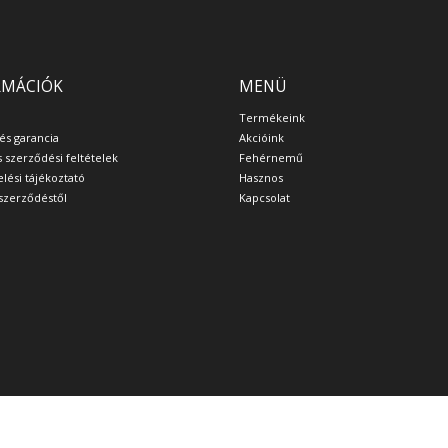
RMÁCIÓK
MENÜ
Termékeink
 és garancia
Akcióink
s szerződési feltételek
Fehérnemű
lési tájékoztató
Hasznos
a szerződéstől
Kapcsolat