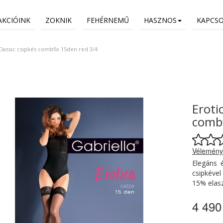
AKCIÓINK
ZOKNIK
FEHÉRNEMŰ
HASZNOS
KAPCS
Classic csipkés combfix 15den red 3/4
Eroti
combf
Vélemény
Elegáns 
csipkével
15% elas
4 490