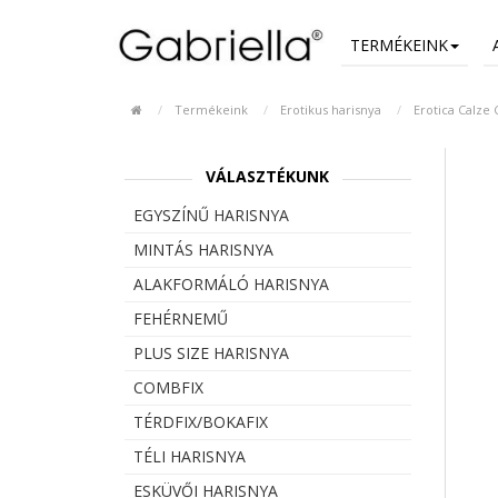
TERMÉKEINK
Termékeink
Erotikus harisnya
Erotica Calze 
VÁLASZTÉKUNK
EGYSZÍNŰ HARISNYA
MINTÁS HARISNYA
ALAKFORMÁLÓ HARISNYA
FEHÉRNEMŰ
PLUS SIZE HARISNYA
COMBFIX
TÉRDFIX/BOKAFIX
TÉLI HARISNYA
ESKÜVŐI HARISNYA