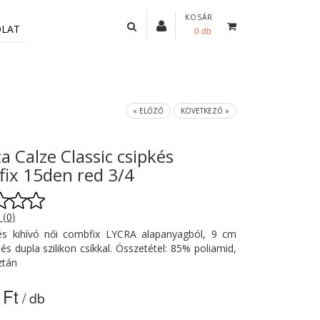
KOSÁR
OLAT
0 db
« ELŐZŐ
KÖVETKEZŐ »
ca Calze Classic csipkés
ix 15den red 3/4
 (0)
és kihívó női combfix LYCRA alapanyagból, 9 cm
 és dupla szilikon csíkkal. Összetétel: 85% poliamid,
ztán
 Ft
/ db