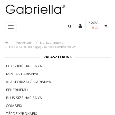
KOSÁR
0 db
Termékeink
Erotikus harisnya
Erotica Calze 153 nagylyukú necc combfix red 3/4
VÁLASZTÉKUNK
EGYSZÍNŰ HARISNYA
MINTÁS HARISNYA
ALAKFORMÁLÓ HARISNYA
FEHÉRNEMŰ
PLUS SIZE HARISNYA
COMBFIX
TÉRDFIX/BOKAFIX