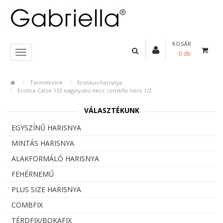
KOSÁR
0 db
Termékeink
Erotikus harisnya
Erotica Calze 153 nagylyukú necc combfix nero 1/2
VÁLASZTÉKUNK
EGYSZÍNŰ HARISNYA
MINTÁS HARISNYA
ALAKFORMÁLÓ HARISNYA
FEHÉRNEMŰ
PLUS SIZE HARISNYA
COMBFIX
TÉRDFIX/BOKAFIX