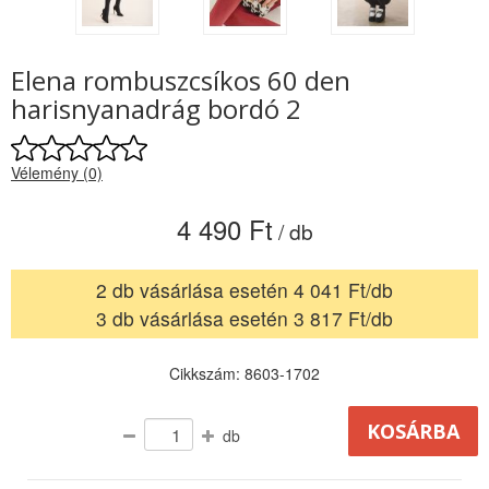
Elena rombuszcsíkos 60 den
harisnyanadrág bordó 2
Vélemény (0)
4 490 Ft
/ db
2 db vásárlása esetén 4 041 Ft/db
3 db vásárlása esetén 3 817 Ft/db
Cikkszám: 8603-1702
db