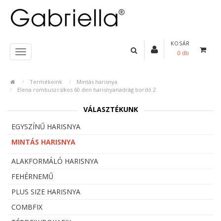
KOSÁR
0 db
Termékeink
Mintás harisnya
Elena rombuszcsíkos 60 den harisnyanadrág bordó 2
VÁLASZTÉKUNK
EGYSZÍNŰ HARISNYA
MINTÁS HARISNYA
ALAKFORMÁLÓ HARISNYA
FEHÉRNEMŰ
PLUS SIZE HARISNYA
COMBFIX