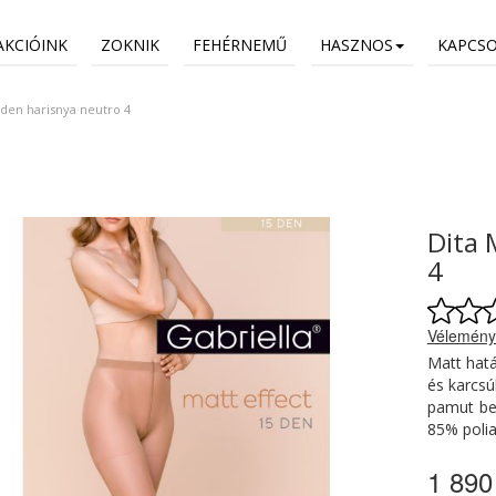
AKCIÓINK
ZOKNIK
FEHÉRNEMŰ
HASZNOS
KAPCS
 den harisnya neutro 4
Dita 
4
Vélemény
Matt hatá
és karcsú
pamut bet
85% polia
1 890