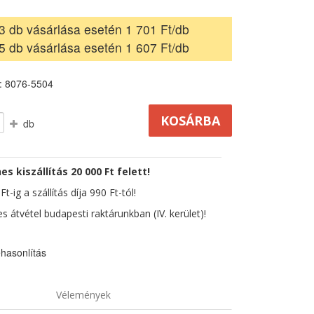
3 db vásárlása esetén 1 701 Ft/db
5 db vásárlása esetén 1 607 Ft/db
: 8076-5504
db
es kiszállítás 20 000 Ft felett!
t-ig a szállítás díja 990 Ft-tól!
s átvétel budapesti raktárunkban (IV. kerület)!
hasonlítás
Vélemények