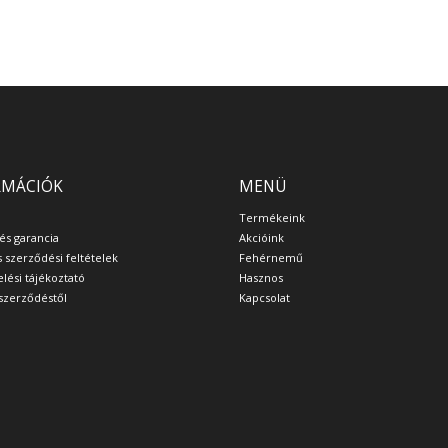
RMÁCIÓK
MENÜ
Termékeink
 és garancia
Akcióink
s szerződési feltételek
Fehérnemű
lési tájékoztató
Hasznos
a szerződéstől
Kapcsolat