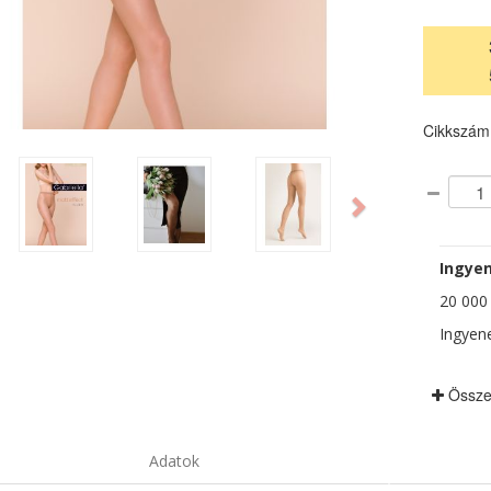
Cikkszám
ious
Next
Ingyen
20 000 F
Ingyene
Össze
Adatok