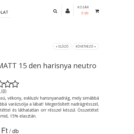
KOSÁR
OLAT
0 db
« ELŐZŐ
KÖVETKEZŐ »
MATT 15 den harisnya neutro
 (0)
sú, vékony, exkluzív harisnyanadrág, mely simábbá
bbá varázsolja a lábat! Megerősített nadrágrésszel,
éttel és láthatatlan orr résszel készül. Összetétel:
mid, 15% elasztán.
 Ft
/ db