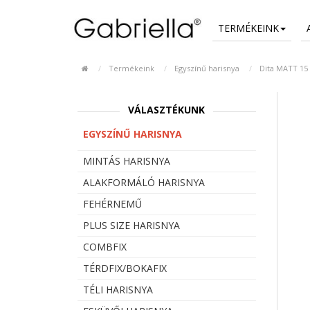
TERMÉKEINK
Termékeink
Egyszínű harisnya
Dita MATT 15
VÁLASZTÉKUNK
EGYSZÍNŰ HARISNYA
MINTÁS HARISNYA
ALAKFORMÁLÓ HARISNYA
FEHÉRNEMŰ
PLUS SIZE HARISNYA
COMBFIX
TÉRDFIX/BOKAFIX
TÉLI HARISNYA