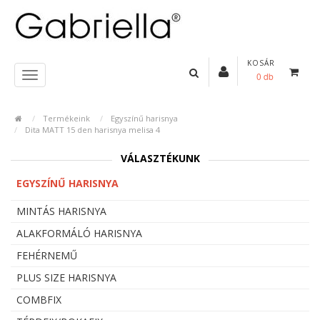
KOSÁR
0 db
Termékeink
Egyszínű harisnya
Dita MATT 15 den harisnya melisa 4
VÁLASZTÉKUNK
EGYSZÍNŰ HARISNYA
MINTÁS HARISNYA
ALAKFORMÁLÓ HARISNYA
FEHÉRNEMŰ
PLUS SIZE HARISNYA
COMBFIX