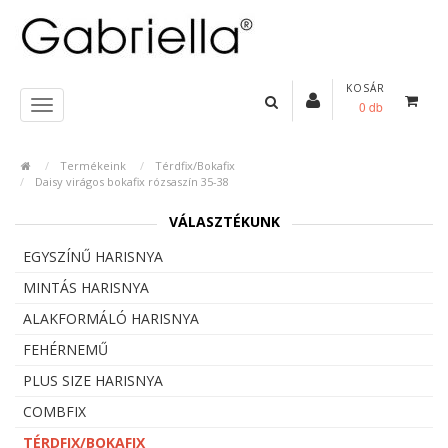
KOSÁR
0 db
Termékeink
Térdfix/Bokafix
Daisy virágos bokafix rózsaszín 35-38
VÁLASZTÉKUNK
EGYSZÍNŰ HARISNYA
MINTÁS HARISNYA
ALAKFORMÁLÓ HARISNYA
FEHÉRNEMŰ
PLUS SIZE HARISNYA
COMBFIX
TÉRDFIX/BOKAFIX