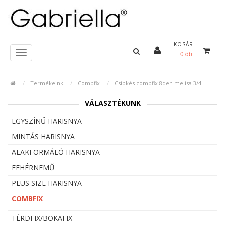
KOSÁR
0 db
Termékeink
Combfix
Csipkés combfix 8den melisa 3/4
VÁLASZTÉKUNK
EGYSZÍNŰ HARISNYA
MINTÁS HARISNYA
ALAKFORMÁLÓ HARISNYA
FEHÉRNEMŰ
PLUS SIZE HARISNYA
COMBFIX
TÉRDFIX/BOKAFIX