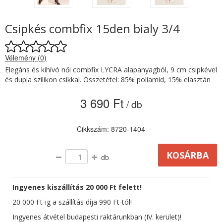
Csipkés combfix 15den bialy 3/4
Vélemény (0)
Elegáns és kihívó női combfix LYCRA alapanyagból, 9 cm csipkével
és dupla szilikon csíkkal. Összetétel: 85% poliamid, 15% elasztán
3 690 Ft
/ db
Cikkszám: 8720-1404
db
Ingyenes kiszállítás 20 000 Ft felett!
20 000 Ft-ig a szállítás díja 990 Ft-tól!
Ingyenes átvétel budapesti raktárunkban (IV. kerület)!