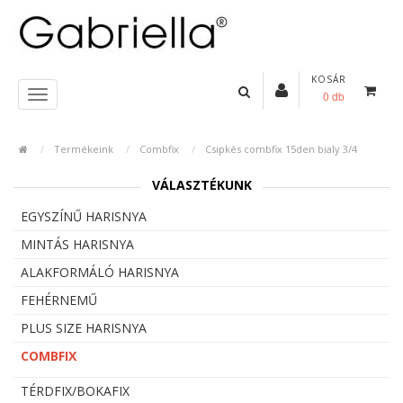
KOSÁR
0 db
Termékeink
Combfix
Csipkés combfix 15den bialy 3/4
VÁLASZTÉKUNK
EGYSZÍNŰ HARISNYA
MINTÁS HARISNYA
ALAKFORMÁLÓ HARISNYA
FEHÉRNEMŰ
PLUS SIZE HARISNYA
COMBFIX
TÉRDFIX/BOKAFIX