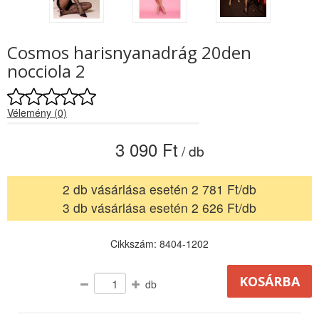
Cosmos harisnyanadrág 20den
nocciola 2
Vélemény (0)
3 090 Ft
/ db
2 db vásárlása esetén 2 781 Ft/db
3 db vásárlása esetén 2 626 Ft/db
Cikkszám: 8404-1202
db