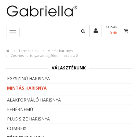
KOSÁR
0 db
Termékeink
Mintás harisnya
Cosmos harisnyanadrág 20den nocciola 2
VÁLASZTÉKUNK
EGYSZÍNŰ HARISNYA
MINTÁS HARISNYA
ALAKFORMÁLÓ HARISNYA
FEHÉRNEMŰ
PLUS SIZE HARISNYA
COMBFIX