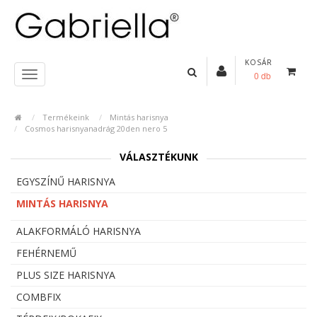
KOSÁR
0 db
Termékeink
Mintás harisnya
Cosmos harisnyanadrág 20den nero 5
VÁLASZTÉKUNK
EGYSZÍNŰ HARISNYA
MINTÁS HARISNYA
ALAKFORMÁLÓ HARISNYA
FEHÉRNEMŰ
PLUS SIZE HARISNYA
COMBFIX