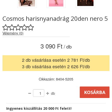
Cosmos harisnyanadrág 20den nero 5
Vélemény (0)
3 090 Ft
/ db
2 db vásárlása esetén 2 781 Ft/db
3 db vásárlása esetén 2 626 Ft/db
Cikkszám: 8404-5205
db
Ingyenes kiszállítás 20 000 Ft felett!