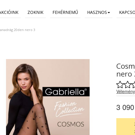
AKCIÓINK
ZOKNIK
FEHÉRNEMŰ
HASZNOS
KAPCS
anadrág 20den nero 3
Cosm
nero 
Vélemény
3 090