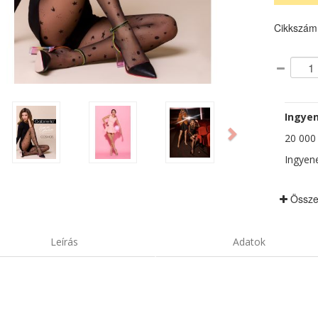
Cikkszám
ious
Next
Ingyen
20 000 F
Ingyene
Össze
Leírás
Adatok