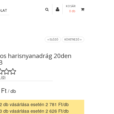
KOSÁR
OLAT
0 db
« ELŐZŐ
KÖVETKEZŐ »
os harisnyanadrág 20den
3
 (0)
 Ft
/ db
2 db vásárlása esetén 2 781 Ft/db
3 db vásárlása esetén 2 626 Ft/db