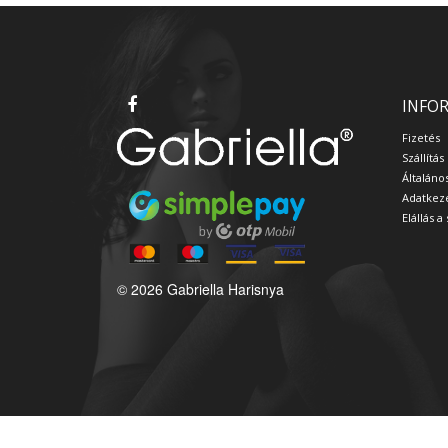
INFO
Fizetés
Szállítás
Általáno
Adatkeze
Elállás 
© 2026 Gabriella Harisnya