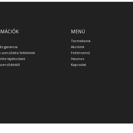
RMÁCIÓK
MENÜ
Termékeink
 és garancia
Akcióink
s szerződési feltételek
Fehérnemű
lési tájékoztató
Hasznos
a szerződéstől
Kapcsolat