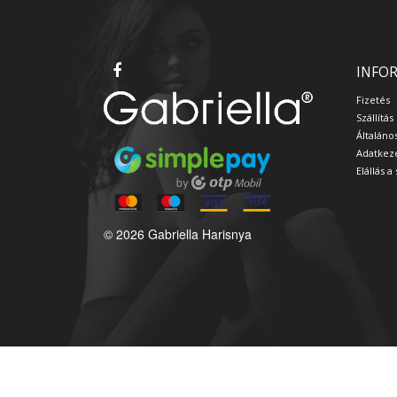
INFO
Fizetés
Szállítás
Általáno
Adatkeze
Elállás 
© 2026 Gabriella Harisnya