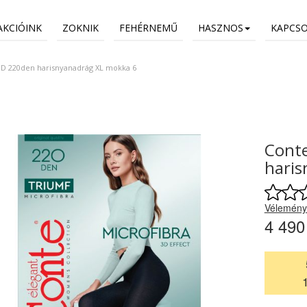
AKCIÓINK
ZOKNIK
FEHÉRNEMŰ
HASZNOS
KAPCS
3D 220den harisnyanadrág XL mokka 6
Conte
haris
Vélemény
4 490