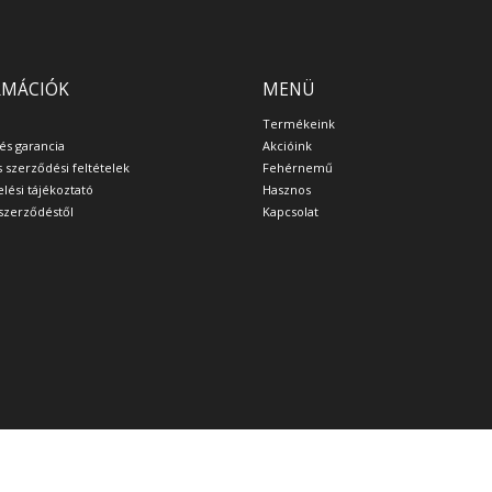
RMÁCIÓK
MENÜ
Termékeink
 és garancia
Akcióink
s szerződési feltételek
Fehérnemű
lési tájékoztató
Hasznos
a szerződéstől
Kapcsolat