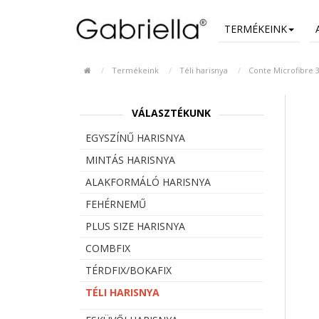
TERMÉKEINK
Termékeink
Téli harisnya
Conte Microfibre 
VÁLASZTÉKUNK
EGYSZÍNŰ HARISNYA
MINTÁS HARISNYA
ALAKFORMÁLÓ HARISNYA
FEHÉRNEMŰ
PLUS SIZE HARISNYA
COMBFIX
TÉRDFIX/BOKAFIX
TÉLI HARISNYA