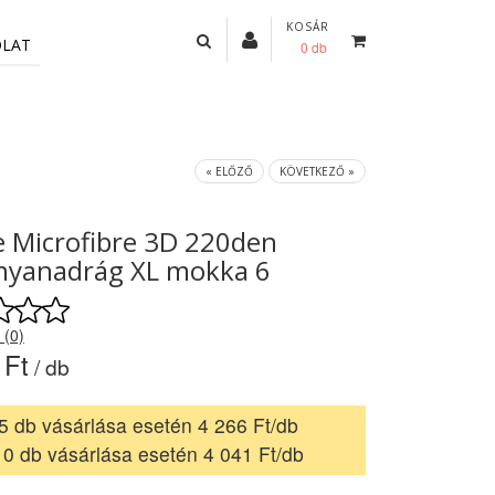
KOSÁR
OLAT
0 db
« ELŐZŐ
KÖVETKEZŐ »
 Microfibre 3D 220den
nyanadrág XL mokka 6
 (0)
 Ft
/ db
5 db vásárlása esetén 4 266 Ft/db
10 db vásárlása esetén 4 041 Ft/db