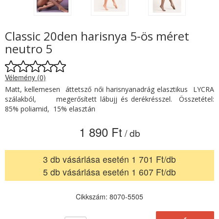
Classic 20den harisnya 5-ös méret
neutro 5
Vélemény (0)
Matt, kellemesen áttetsző női harisnyanadrág elasztikus LYCRA
szálakból, megerősített lábujj és derékrésszel. Összetétel:
85% poliamid, 15% elasztán
1 890 Ft
/ db
3 db vásárlása esetén 1 701 Ft/db
5 db vásárlása esetén 1 607 Ft/db
Cikkszám: 8070-5505