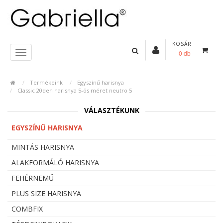
KOSÁR
0 db
Termékeink
Egyszínű harisnya
Classic 20den harisnya 5-ös méret neutro 5
VÁLASZTÉKUNK
EGYSZÍNŰ HARISNYA
MINTÁS HARISNYA
ALAKFORMÁLÓ HARISNYA
FEHÉRNEMŰ
PLUS SIZE HARISNYA
COMBFIX