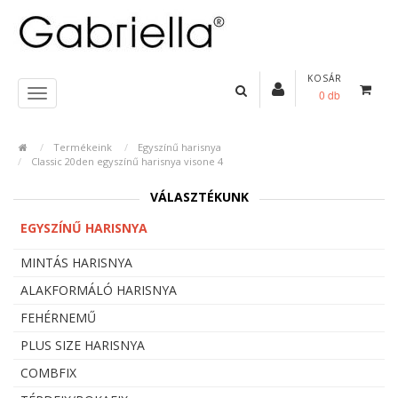
KOSÁR
0 db
Termékeink
Egyszínű harisnya
Classic 20den egyszínű harisnya visone 4
VÁLASZTÉKUNK
EGYSZÍNŰ HARISNYA
MINTÁS HARISNYA
ALAKFORMÁLÓ HARISNYA
FEHÉRNEMŰ
PLUS SIZE HARISNYA
COMBFIX