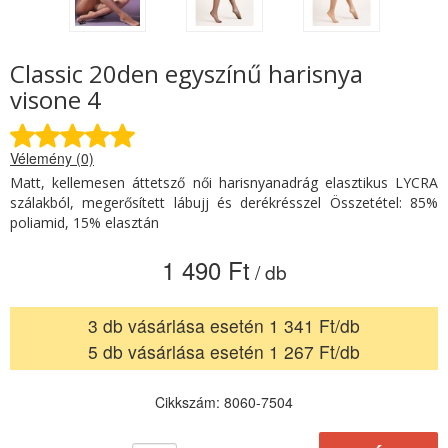
Classic 20den egyszínű harisnya
visone 4
Vélemény (0)
Matt, kellemesen áttetsző női harisnyanadrág elasztikus LYCRA
szálakból, megerősített lábujj és derékrésszel Összetétel: 85%
poliamid, 15% elasztán
1 490 Ft
/ db
3 db vásárlása esetén 1 341 Ft/db
5 db vásárlása esetén 1 267 Ft/db
Cikkszám: 8060-7504