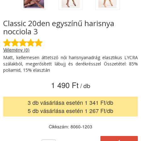
Classic 20den egyszínű harisnya
nocciola 3
Vélemény (0)
Matt, kellemesen áttetsző női harisnyanadrág elasztikus LYCRA
szálakból, megerősített lábujj és derékrésszel Összetétel: 85%
poliamid, 15% elasztán
1 490 Ft
/ db
3 db vásárlása esetén 1 341 Ft/db
5 db vásárlása esetén 1 267 Ft/db
Cikkszám: 8060-1203