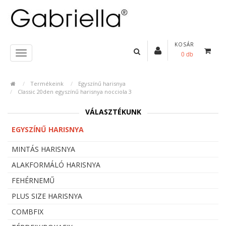
KOSÁR
0 db
Termékeink
Egyszínű harisnya
Classic 20den egyszínű harisnya nocciola 3
VÁLASZTÉKUNK
EGYSZÍNŰ HARISNYA
MINTÁS HARISNYA
ALAKFORMÁLÓ HARISNYA
FEHÉRNEMŰ
PLUS SIZE HARISNYA
COMBFIX