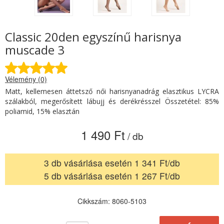
Classic 20den egyszínű harisnya
muscade 3
Vélemény (0)
Matt, kellemesen áttetsző női harisnyanadrág elasztikus LYCRA
szálakból, megerősített lábujj és derékrésszel Összetétel: 85%
poliamid, 15% elasztán
1 490 Ft
/ db
3 db vásárlása esetén 1 341 Ft/db
5 db vásárlása esetén 1 267 Ft/db
Cikkszám: 8060-5103