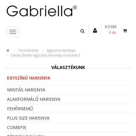
KOSÁR
0 db
Termékeink
Egyszínű harisnya
Classic 20den egyszínű harisnya muscade 3
VÁLASZTÉKUNK
EGYSZÍNŰ HARISNYA
MINTÁS HARISNYA
ALAKFORMÁLÓ HARISNYA
FEHÉRNEMŰ
PLUS SIZE HARISNYA
COMBFIX