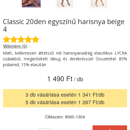
Classic 20den egyszínű harisnya beige
4
Vélemény (0)
Matt, kellemesen áttetsző női harisnyanadrág elasztikus LYCRA
szálakból, megerősített lábujj és derékrésszel Összetétel: 85%
poliamid, 15% elasztán
1 490 Ft
/ db
3 db vásárlása esetén 1 341 Ft/db
5 db vásárlása esetén 1 267 Ft/db
Cikkszám: 8060-1304