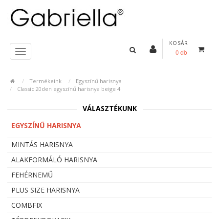
KOSÁR
0 db
Termékeink
Egyszínű harisnya
Classic 20den egyszínű harisnya beige 4
VÁLASZTÉKUNK
EGYSZÍNŰ HARISNYA
MINTÁS HARISNYA
ALAKFORMÁLÓ HARISNYA
FEHÉRNEMŰ
PLUS SIZE HARISNYA
COMBFIX